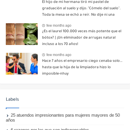
El hijo de mi hermana tiró mi pastel de
graduación al suelo y dijo: "Cómelo del suelo".
Toda la mesa se echó a reír. No dije ni una
palabra. Esa misma noche, mi madre me envió
few months ago
un mensaje: "Hemos decidido cortar todo
¿Es el laurel 100.000 veces más potente que el
contacto. Aléjate para siempre"-nhuy
bótox? | ¡Un eliminador de arrugas natural
incluso a los 70 años!
few months ago
Hace 7 años el empresario ciego cenaba solo…
hasta que la hija de la limpiadora hizo lo
imposible-nhuy
Labels
25 atuendos impresionantes para mujeres mayores de 50
años
6 razones por las que son indispensables