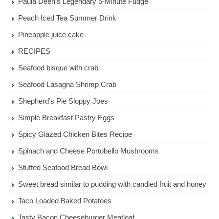
Paula Deen’s Legendary 5-Minute Fudge
Peach Iced Tea Summer Drink
Pineapple juice cake
RECIPES
Seafood bisque with crab
Seafood Lasagna Shrimp Crab
Shepherd’s Pie Sloppy Joes
Simple Breakfast Pastry Eggs
Spicy Glazed Chicken Bites Recipe
Spinach and Cheese Portobello Mushrooms
Stuffed Seafood Bread Bowl
Sweet bread similar to pudding with candied fruit and honey
Taco Loaded Baked Potatoes
Tasty Bacon Cheeseburger Meatloaf