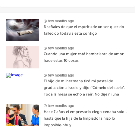
few months ago
6 señales de que el espíritu de un ser querido
fallecido todavía está contigo
few months ago
Cuando una mujer está hambrienta de amor,
hace estas 10 cosas
few months ago
El hijo de mi hermana tiró mi pastel de
graduación al suelo y dijo: "Cómelo del suelo".
Toda la mesa se echó a reír. No dije ni una
palabra. Esa misma noche, mi madre me envió
few months ago
un mensaje: "Hemos decidido cortar todo
Hace 7 años el empresario ciego cenaba solo…
contacto. Aléjate para siempre"-nhuy
hasta que la hija de la limpiadora hizo lo
imposible-nhuy