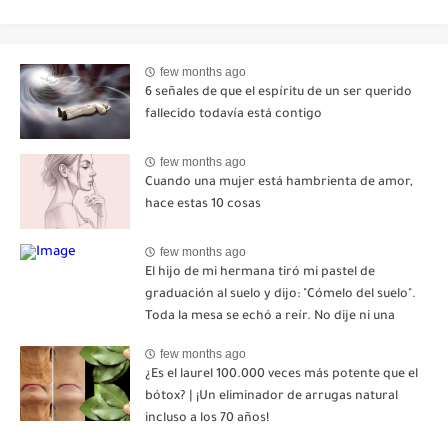
few months ago
6 señales de que el espíritu de un ser querido
fallecido todavía está contigo
few months ago
Cuando una mujer está hambrienta de amor,
hace estas 10 cosas
few months ago
El hijo de mi hermana tiró mi pastel de
graduación al suelo y dijo: "Cómelo del suelo".
Toda la mesa se echó a reír. No dije ni una
palabra. Esa misma noche, mi madre me envió
few months ago
un mensaje: "Hemos decidido cortar todo
¿Es el laurel 100.000 veces más potente que el
contacto. Aléjate para siempre"-nhuy
bótox? | ¡Un eliminador de arrugas natural
incluso a los 70 años!