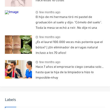
hace estas 10 cosas
few months ago
El hijo de mi hermana tiró mi pastel de
graduación al suelo y dijo: "Cómelo del suelo".
Toda la mesa se echó a reír. No dije ni una
palabra. Esa misma noche, mi madre me envió
few months ago
un mensaje: "Hemos decidido cortar todo
¿Es el laurel 100.000 veces más potente que el
contacto. Aléjate para siempre"-nhuy
bótox? | ¡Un eliminador de arrugas natural
incluso a los 70 años!
few months ago
Hace 7 años el empresario ciego cenaba solo…
hasta que la hija de la limpiadora hizo lo
imposible-nhuy
Labels