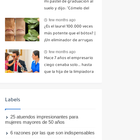
mi pastel de graduación al
suelo y dijo: "Cómelo del
suelo". Toda la mesa se
few months ago
echó a reír. No dije ni una
¿Es el laurel 100.000 veces
palabra. Esa misma noche,
más potente que el bótox? |
mi madre me envió un
¡Un eliminador de arrugas
mensaje: "Hemos decidido
natural incluso a los 70
cortar todo contacto.
few months ago
años!
Aléjate para siempre"-nhuy
Hace 7 años el empresario
ciego cenaba solo… hasta
que la hija de la limpiadora
hizo lo imposible-nhuy
Labels
25 atuendos impresionantes para
mujeres mayores de 50 años
6 razones por las que son indispensables