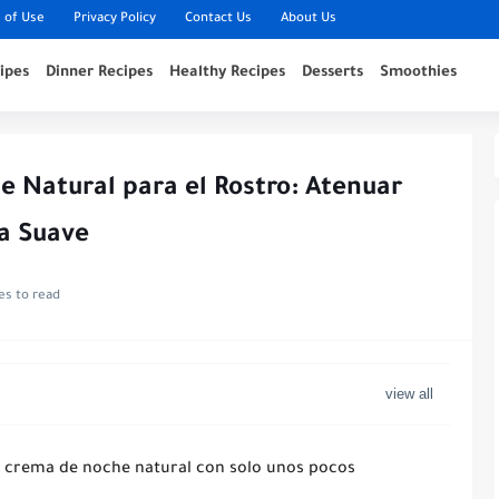
 of Use
Privacy Policy
Contact Us
About Us
ipes
Dinner Recipes
Healthy Recipes
Desserts
Smoothies
 Natural para el Rostro: Atenuar
a Suave
es to read
a crema de noche natural con solo unos pocos