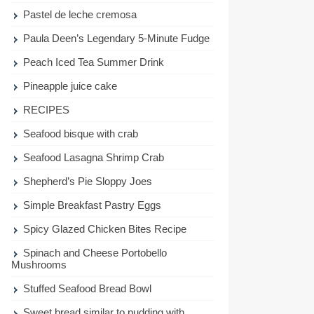
Pastel de leche cremosa
Paula Deen’s Legendary 5-Minute Fudge
Peach Iced Tea Summer Drink
Pineapple juice cake
RECIPES
Seafood bisque with crab
Seafood Lasagna Shrimp Crab
Shepherd’s Pie Sloppy Joes
Simple Breakfast Pastry Eggs
Spicy Glazed Chicken Bites Recipe
Spinach and Cheese Portobello
Mushrooms
Stuffed Seafood Bread Bowl
Sweet bread similar to pudding with