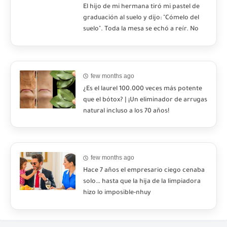
El hijo de mi hermana tiró mi pastel de
graduación al suelo y dijo: "Cómelo del
suelo". Toda la mesa se echó a reír. No
dije ni una palabra. Esa misma noche, mi
madre me envió un mensaje: "Hemos
decidido cortar todo contacto. Aléjate
para siempre"-nhuy
few months ago
¿Es el laurel 100.000 veces más potente
que el bótox? | ¡Un eliminador de arrugas
natural incluso a los 70 años!
few months ago
Hace 7 años el empresario ciego cenaba
solo… hasta que la hija de la limpiadora
hizo lo imposible-nhuy