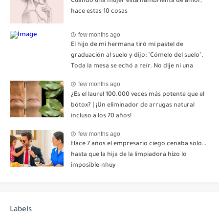
Cuando una mujer está hambrienta de amor,
hace estas 10 cosas
few months ago
El hijo de mi hermana tiró mi pastel de
graduación al suelo y dijo: "Cómelo del suelo".
Toda la mesa se echó a reír. No dije ni una
palabra. Esa misma noche, mi madre me envió
few months ago
un mensaje: "Hemos decidido cortar todo
¿Es el laurel 100.000 veces más potente que el
contacto. Aléjate para siempre"-nhuy
bótox? | ¡Un eliminador de arrugas natural
incluso a los 70 años!
few months ago
Hace 7 años el empresario ciego cenaba solo…
hasta que la hija de la limpiadora hizo lo
imposible-nhuy
Labels