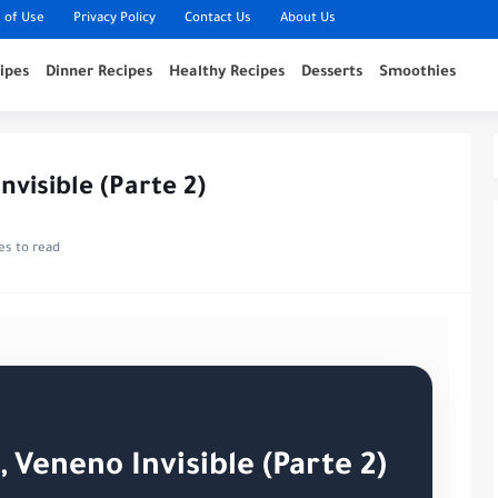
 of Use
Privacy Policy
Contact Us
About Us
ipes
Dinner Recipes
Healthy Recipes
Desserts
Smoothies
visible (Parte 2)
es to read
 Veneno Invisible (Parte 2)