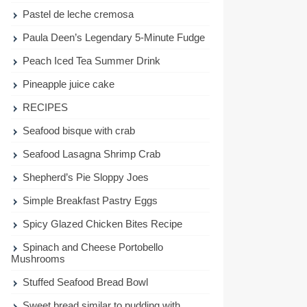
Pastel de leche cremosa
Paula Deen’s Legendary 5-Minute Fudge
Peach Iced Tea Summer Drink
Pineapple juice cake
RECIPES
Seafood bisque with crab
Seafood Lasagna Shrimp Crab
Shepherd’s Pie Sloppy Joes
Simple Breakfast Pastry Eggs
Spicy Glazed Chicken Bites Recipe
Spinach and Cheese Portobello
Mushrooms
Stuffed Seafood Bread Bowl
Sweet bread similar to pudding with