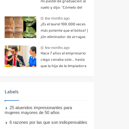
mi pastel de graduación al
suelo y dijo: "Cómelo del
suelo". Toda la mesa se
few months ago
echó a reír. No dije ni una
¿Es el laurel 100.000 veces
palabra. Esa misma noche,
más potente que el bótox? |
mi madre me envió un
¡Un eliminador de arrugas
mensaje: "Hemos decidido
natural incluso a los 70
cortar todo contacto.
few months ago
años!
Aléjate para siempre"-nhuy
Hace 7 años el empresario
ciego cenaba solo… hasta
que la hija de la limpiadora
hizo lo imposible-nhuy
Labels
25 atuendos impresionantes para
mujeres mayores de 50 años
6 razones por las que son indispensables