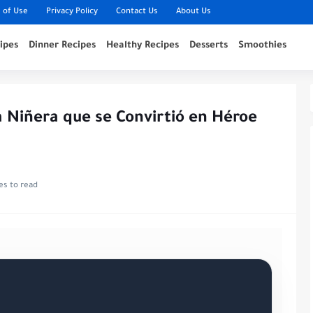
 of Use
Privacy Policy
Contact Us
About Us
ipes
Dinner Recipes
Healthy Recipes
Desserts
Smoothies
La Niñera que se Convirtió en Héroe
es to read