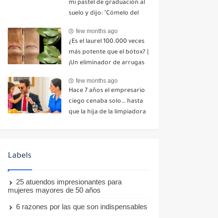
mi pastel de graduación al
suelo y dijo: "Cómelo del
suelo". Toda la mesa se
few months ago
echó a reír. No dije ni una
¿Es el laurel 100.000 veces
palabra. Esa misma noche,
más potente que el bótox? |
mi madre me envió un
¡Un eliminador de arrugas
mensaje: "Hemos decidido
natural incluso a los 70
cortar todo contacto.
few months ago
años!
Aléjate para siempre"-nhuy
Hace 7 años el empresario
ciego cenaba solo… hasta
que la hija de la limpiadora
hizo lo imposible-nhuy
Labels
25 atuendos impresionantes para
mujeres mayores de 50 años
6 razones por las que son indispensables