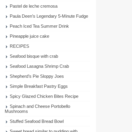
Pastel de leche cremosa
Paula Deen’s Legendary 5-Minute Fudge
Peach Iced Tea Summer Drink
Pineapple juice cake
RECIPES
Seafood bisque with crab
Seafood Lasagna Shrimp Crab
Shepherd’s Pie Sloppy Joes
Simple Breakfast Pastry Eggs
Spicy Glazed Chicken Bites Recipe
Spinach and Cheese Portobello
Mushrooms
Stuffed Seafood Bread Bowl
Sweet bread similar to pudding with