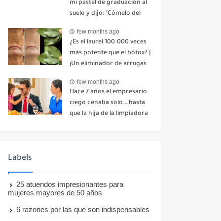
mi pastel de graduación al
suelo y dijo: "Cómelo del
suelo". Toda la mesa se
few months ago
echó a reír. No dije ni una
¿Es el laurel 100.000 veces
palabra. Esa misma noche,
más potente que el bótox? |
mi madre me envió un
¡Un eliminador de arrugas
mensaje: "Hemos decidido
natural incluso a los 70
cortar todo contacto.
few months ago
años!
Aléjate para siempre"-nhuy
Hace 7 años el empresario
ciego cenaba solo… hasta
que la hija de la limpiadora
hizo lo imposible-nhuy
Labels
25 atuendos impresionantes para
mujeres mayores de 50 años
6 razones por las que son indispensables