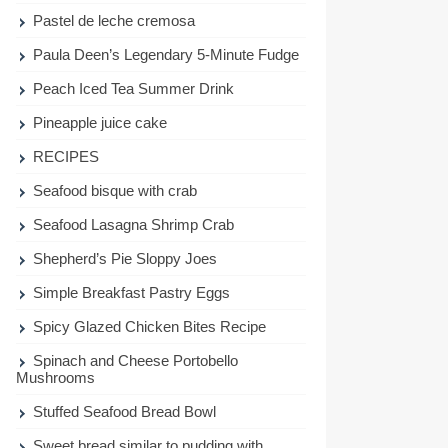
Pastel de leche cremosa
Paula Deen’s Legendary 5-Minute Fudge
Peach Iced Tea Summer Drink
Pineapple juice cake
RECIPES
Seafood bisque with crab
Seafood Lasagna Shrimp Crab
Shepherd’s Pie Sloppy Joes
Simple Breakfast Pastry Eggs
Spicy Glazed Chicken Bites Recipe
Spinach and Cheese Portobello
Mushrooms
Stuffed Seafood Bread Bowl
Sweet bread similar to pudding with