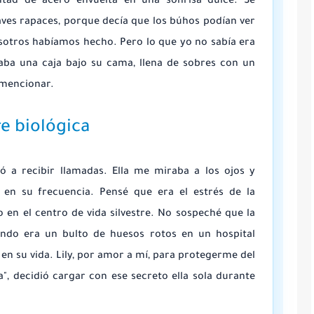
ntad de acero envuelta en una sonrisa dulce. Se
aves rapaces, porque decía que los búhos podían ver
osotros habíamos hecho. Pero lo que yo no sabía era
daba una caja bajo su cama, llena de sobres con un
 mencionar.
e biológica
 a recibir llamadas. Ella me miraba a los ojos y
en su frecuencia. Pensé que era el estrés de la
o en el centro de vida silvestre. No sospeché que la
ndo era un bulto de huesos rotos en un hospital
en su vida. Lily, por amor a mí, para protegerme del
a", decidió cargar con ese secreto ella sola durante