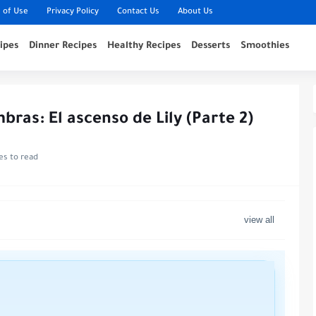
 of Use
Privacy Policy
Contact Us
About Us
ipes
Dinner Recipes
Healthy Recipes
Desserts
Smoothies
ras: El ascenso de Lily (Parte 2)
es to read