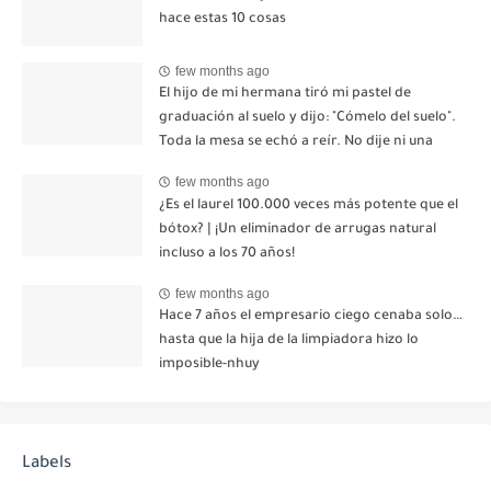
hace estas 10 cosas
few months ago
El hijo de mi hermana tiró mi pastel de
graduación al suelo y dijo: "Cómelo del suelo".
Toda la mesa se echó a reír. No dije ni una
palabra. Esa misma noche, mi madre me envió
few months ago
un mensaje: "Hemos decidido cortar todo
¿Es el laurel 100.000 veces más potente que el
contacto. Aléjate para siempre"-nhuy
bótox? | ¡Un eliminador de arrugas natural
incluso a los 70 años!
few months ago
Hace 7 años el empresario ciego cenaba solo…
hasta que la hija de la limpiadora hizo lo
imposible-nhuy
Labels