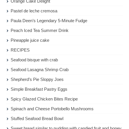
Orange Cake Delight
Pastel de leche cremosa
Paula Deen’s Legendary 5-Minute Fudge
Peach Iced Tea Summer Drink
Pineapple juice cake
RECIPES
Seafood bisque with crab
Seafood Lasagna Shrimp Crab
Shepherd’s Pie Sloppy Joes
Simple Breakfast Pastry Eggs
Spicy Glazed Chicken Bites Recipe
Spinach and Cheese Portobello Mushrooms
Stuffed Seafood Bread Bowl
Sweet bread similar to pudding with candied fruit and honey