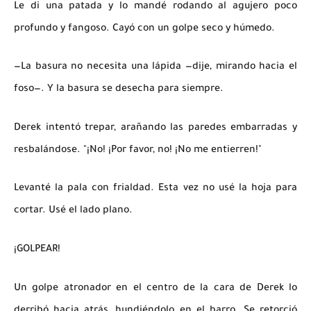
Le di una patada y lo mandé rodando al agujero poco
profundo y fangoso. Cayó con un golpe seco y húmedo.
—La basura no necesita una lápida —dije, mirando hacia el
foso—. Y la basura se desecha para siempre.
Derek intentó trepar, arañando las paredes embarradas y
resbalándose. "¡No! ¡Por favor, no! ¡No me entierren!"
Levanté la pala con frialdad. Esta vez no usé la hoja para
cortar. Usé el lado plano.
¡GOLPEAR!
Un golpe atronador en el centro de la cara de Derek lo
derribó hacia atrás, hundiéndolo en el barro. Se retorció