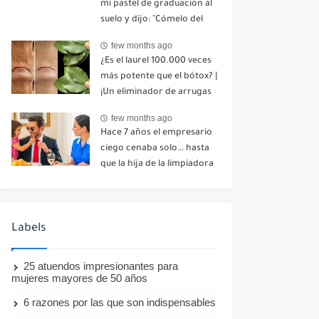
mi pastel de graduación al
suelo y dijo: "Cómelo del
suelo". Toda la mesa se
few months ago
echó a reír. No dije ni una
¿Es el laurel 100.000 veces
palabra. Esa misma noche,
más potente que el bótox? |
mi madre me envió un
¡Un eliminador de arrugas
mensaje: "Hemos decidido
natural incluso a los 70
cortar todo contacto.
few months ago
años!
Aléjate para siempre"-nhuy
Hace 7 años el empresario
ciego cenaba solo… hasta
que la hija de la limpiadora
hizo lo imposible-nhuy
Labels
25 atuendos impresionantes para
mujeres mayores de 50 años
6 razones por las que son indispensables