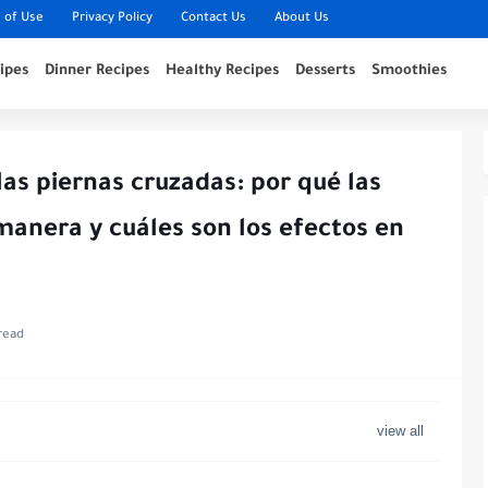
 of Use
Privacy Policy
Contact Us
About Us
ipes
Dinner Recipes
Healthy Recipes
Desserts
Smoothies
las piernas cruzadas: por qué las
manera y cuáles son los efectos en
read