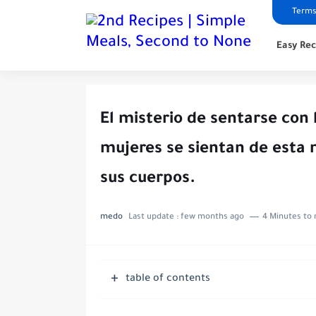
Terms
Easy Rec
El misterio de sentarse con 
mujeres se sientan de esta 
sus cuerpos.
medo
Last update :
few months ago
4 Minutes to 
table of contents