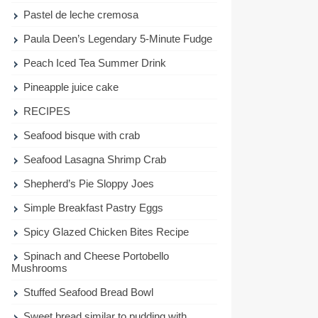
Pastel de leche cremosa
Paula Deen’s Legendary 5-Minute Fudge
Peach Iced Tea Summer Drink
Pineapple juice cake
RECIPES
Seafood bisque with crab
Seafood Lasagna Shrimp Crab
Shepherd’s Pie Sloppy Joes
Simple Breakfast Pastry Eggs
Spicy Glazed Chicken Bites Recipe
Spinach and Cheese Portobello
Mushrooms
Stuffed Seafood Bread Bowl
Sweet bread similar to pudding with