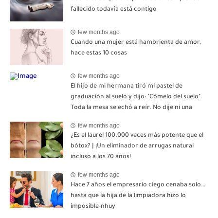
fallecido todavía está contigo
few months ago
Cuando una mujer está hambrienta de amor,
hace estas 10 cosas
few months ago
El hijo de mi hermana tiró mi pastel de
graduación al suelo y dijo: "Cómelo del suelo".
Toda la mesa se echó a reír. No dije ni una
palabra. Esa misma noche, mi madre me envió
few months ago
un mensaje: "Hemos decidido cortar todo
¿Es el laurel 100.000 veces más potente que el
contacto. Aléjate para siempre"-nhuy
bótox? | ¡Un eliminador de arrugas natural
incluso a los 70 años!
few months ago
Hace 7 años el empresario ciego cenaba solo…
hasta que la hija de la limpiadora hizo lo
imposible-nhuy