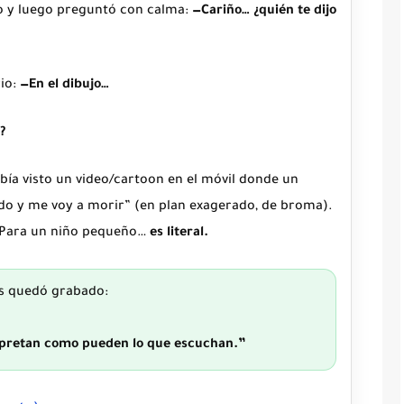
to y luego preguntó con calma:
—Cariño… ¿quién te dijo
rio:
—En el dibujo…
?
bía visto un video/cartoon en el móvil donde un
do y me voy a morir” (en plan exagerado, de broma).
. Para un niño pequeño…
es literal.
les quedó grabado:
erpretan como pueden lo que escuchan.”