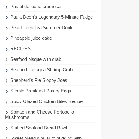
Pastel de leche cremosa
Paula Deen’s Legendary 5-Minute Fudge
Peach Iced Tea Summer Drink
Pineapple juice cake
RECIPES
Seafood bisque with crab
Seafood Lasagna Shrimp Crab
Shepherd’s Pie Sloppy Joes
Simple Breakfast Pastry Eggs
Spicy Glazed Chicken Bites Recipe
Spinach and Cheese Portobello
Mushrooms
Stuffed Seafood Bread Bowl
Sweet bread similar to pudding with