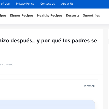
 of Use
Privacy Policy
Contact Us
About Us
ipes
Dinner Recipes
Healthy Recipes
Desserts
Smoothies
hizo después… y por qué los padres se
es to read