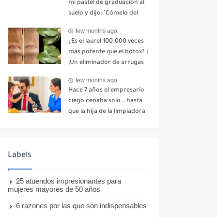
mi pastel de graduación al
suelo y dijo: "Cómelo del
suelo". Toda la mesa se
few months ago
echó a reír. No dije ni una
¿Es el laurel 100.000 veces
palabra. Esa misma noche,
más potente que el bótox? |
mi madre me envió un
¡Un eliminador de arrugas
mensaje: "Hemos decidido
natural incluso a los 70
cortar todo contacto.
few months ago
años!
Aléjate para siempre"-nhuy
Hace 7 años el empresario
ciego cenaba solo… hasta
que la hija de la limpiadora
hizo lo imposible-nhuy
Labels
25 atuendos impresionantes para
mujeres mayores de 50 años
6 razones por las que son indispensables