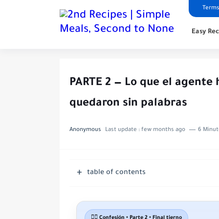
Terms
Easy Rec
PARTE 2 — Lo que el agente 
quedaron sin palabras
Anonymous
Last update :
few months ago
6 Minut
table of contents
👮‍♂️ Confesión • Parte 2 • Final tierno