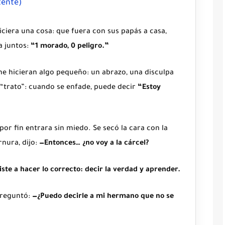
tente)
hiciera una cosa: que fuera con sus papás a casa,
a juntos:
“1 morado, 0 peligro.”
che hicieran algo pequeño: un abrazo, una disculpa
n “trato”: cuando se enfade, puede decir
“Estoy
por fin entrara sin miedo. Se secó la cara con la
nura, dijo:
—Entonces… ¿no voy a la cárcel?
ste a hacer lo correcto: decir la verdad y aprender.
 preguntó:
—¿Puedo decirle a mi hermano que no se