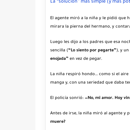
La “solución” más simple (y más po
El agente miró a la niña y le pidió que 
mirara la pierna del hermano, y contar
Luego les dijo a los padres que esa no
sencilla (
“Lo siento por pegarte”
), y u
enojada”
en vez de pegar.
La niña respiró hondo… como si el aire 
manga y, con una seriedad que daba ter
El policía sonrió:
—No, mi amor. Hoy vini
Antes de irse, la niña miró al agente y
muere?