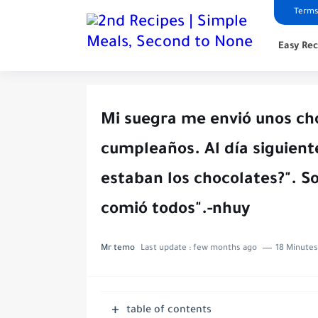
Terms
Easy Rec
Mi suegra me envió unos ch
cumpleaños. Al día siguient
estaban los chocolates?". Son
comió todos".-nhuy
Mr temo
Last update :
few months ago
18 Minutes
table of contents