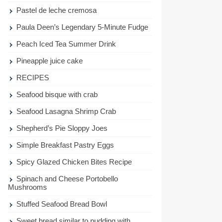
Pastel de leche cremosa
Paula Deen’s Legendary 5-Minute Fudge
Peach Iced Tea Summer Drink
Pineapple juice cake
RECIPES
Seafood bisque with crab
Seafood Lasagna Shrimp Crab
Shepherd’s Pie Sloppy Joes
Simple Breakfast Pastry Eggs
Spicy Glazed Chicken Bites Recipe
Spinach and Cheese Portobello
Mushrooms
Stuffed Seafood Bread Bowl
Sweet bread similar to pudding with