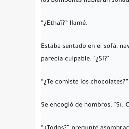
los bombones hubieran sonad
“¿Ethaï?” llamé.
Estaba sentado en el sofá, na
parecía culpable. "¿Sí?"
“¿Te comiste los chocolates?”
Se encogió de hombros. "Sí. C
“¿Todos?” pregunté asombra