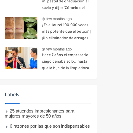
mi pastel de graduación al
suelo y dijo: "Cómelo del
suelo". Toda la mesa se
few months ago
echó a reír. No dije ni una
¿Es el laurel 100.000 veces
palabra. Esa misma noche,
más potente que el bótox? |
mi madre me envió un
¡Un eliminador de arrugas
mensaje: "Hemos decidido
natural incluso a los 70
cortar todo contacto.
few months ago
años!
Aléjate para siempre"-nhuy
Hace 7 años el empresario
ciego cenaba solo… hasta
que la hija de la limpiadora
hizo lo imposible-nhuy
Labels
25 atuendos impresionantes para
mujeres mayores de 50 años
6 razones por las que son indispensables