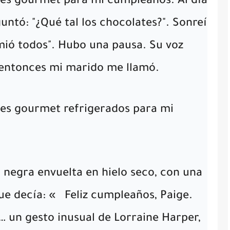
es gourmet para mi cumpleaños. Al día
untó: "¿Qué tal los chocolates?". Sonreí
omió todos". Hubo una pausa. Su voz
Y entonces mi marido me llamó.
es gourmet refrigerados para mi
 negra envuelta en hielo seco, con una
que decía: «
Feliz cumpleaños, Paige.
un gesto inusual de Lorraine Harper,