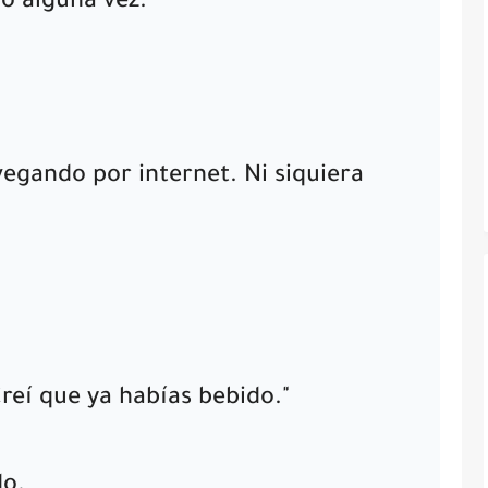
o alguna vez.
vegando por internet. Ni siquiera
reí que ya habías bebido."
do.