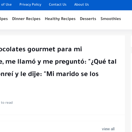
 of Use
Privacy Policy
Contact Us
About Us
ipes
Dinner Recipes
Healthy Recipes
Desserts
Smoothies
ocolates gourmet para mi
e, me llamó y me preguntó: "¿Qué tal
reí y le dije: "Mi marido se los
 to read