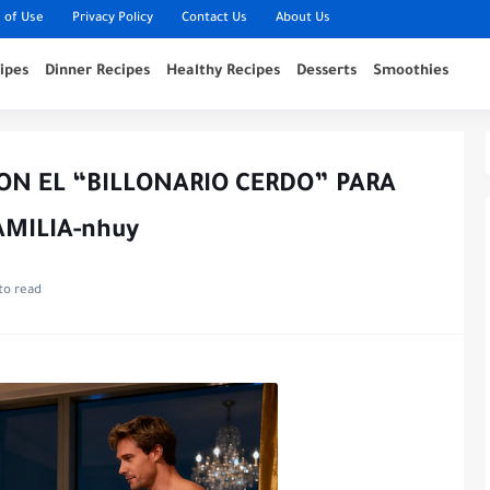
 of Use
Privacy Policy
Contact Us
About Us
ipes
Dinner Recipes
Healthy Recipes
Desserts
Smoothies
ON EL “BILLONARIO CERDO” PARA
AMILIA-nhuy
to read