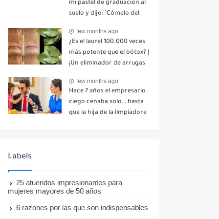
mi pastel de graduación al
suelo y dijo: "Cómelo del
suelo". Toda la mesa se
few months ago
echó a reír. No dije ni una
¿Es el laurel 100.000 veces
palabra. Esa misma noche,
más potente que el bótox? |
mi madre me envió un
¡Un eliminador de arrugas
mensaje: "Hemos decidido
natural incluso a los 70
cortar todo contacto.
few months ago
años!
Aléjate para siempre"-nhuy
Hace 7 años el empresario
ciego cenaba solo… hasta
que la hija de la limpiadora
hizo lo imposible-nhuy
Labels
25 atuendos impresionantes para
mujeres mayores de 50 años
6 razones por las que son indispensables