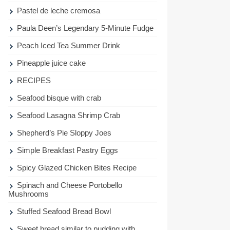
Pastel de leche cremosa
Paula Deen’s Legendary 5-Minute Fudge
Peach Iced Tea Summer Drink
Pineapple juice cake
RECIPES
Seafood bisque with crab
Seafood Lasagna Shrimp Crab
Shepherd’s Pie Sloppy Joes
Simple Breakfast Pastry Eggs
Spicy Glazed Chicken Bites Recipe
Spinach and Cheese Portobello
Mushrooms
Stuffed Seafood Bread Bowl
Sweet bread similar to pudding with