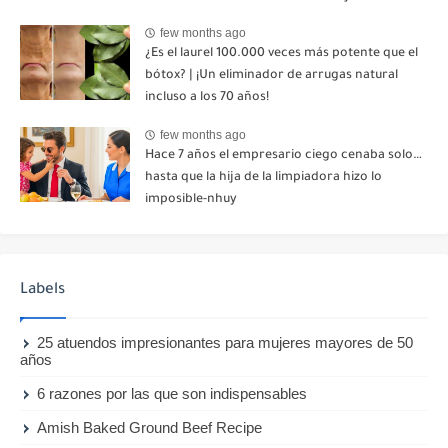
palabra. Esa misma noche, mi madre me envió
few months ago
un mensaje: "Hemos decidido cortar todo
¿Es el laurel 100.000 veces más potente que el
contacto. Aléjate para siempre"-nhuy
bótox? | ¡Un eliminador de arrugas natural
incluso a los 70 años!
few months ago
Hace 7 años el empresario ciego cenaba solo…
hasta que la hija de la limpiadora hizo lo
imposible-nhuy
Labels
25 atuendos impresionantes para mujeres mayores de 50
años
6 razones por las que son indispensables
Amish Baked Ground Beef Recipe