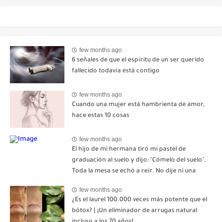
few months ago
6 señales de que el espíritu de un ser querido
fallecido todavía está contigo
few months ago
Cuando una mujer está hambrienta de amor,
hace estas 10 cosas
few months ago
El hijo de mi hermana tiró mi pastel de
graduación al suelo y dijo: "Cómelo del suelo".
Toda la mesa se echó a reír. No dije ni una
palabra. Esa misma noche, mi madre me envió
few months ago
un mensaje: "Hemos decidido cortar todo
¿Es el laurel 100.000 veces más potente que el
contacto. Aléjate para siempre"-nhuy
bótox? | ¡Un eliminador de arrugas natural