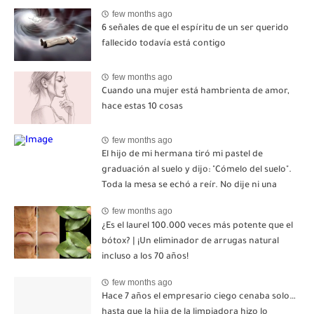
few months ago
6 señales de que el espíritu de un ser querido
fallecido todavía está contigo
few months ago
Cuando una mujer está hambrienta de amor,
hace estas 10 cosas
few months ago
El hijo de mi hermana tiró mi pastel de
graduación al suelo y dijo: "Cómelo del suelo".
Toda la mesa se echó a reír. No dije ni una
palabra. Esa misma noche, mi madre me envió
few months ago
un mensaje: "Hemos decidido cortar todo
¿Es el laurel 100.000 veces más potente que el
contacto. Aléjate para siempre"-nhuy
bótox? | ¡Un eliminador de arrugas natural
incluso a los 70 años!
few months ago
Hace 7 años el empresario ciego cenaba solo…
hasta que la hija de la limpiadora hizo lo