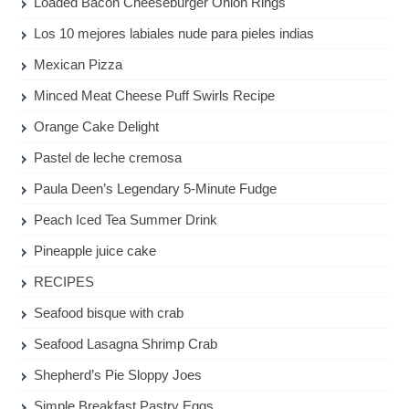
Loaded Bacon Cheeseburger Onion Rings
Los 10 mejores labiales nude para pieles indias
Mexican Pizza
Minced Meat Cheese Puff Swirls Recipe
Orange Cake Delight
Pastel de leche cremosa
Paula Deen’s Legendary 5-Minute Fudge
Peach Iced Tea Summer Drink
Pineapple juice cake
RECIPES
Seafood bisque with crab
Seafood Lasagna Shrimp Crab
Shepherd’s Pie Sloppy Joes
Simple Breakfast Pastry Eggs