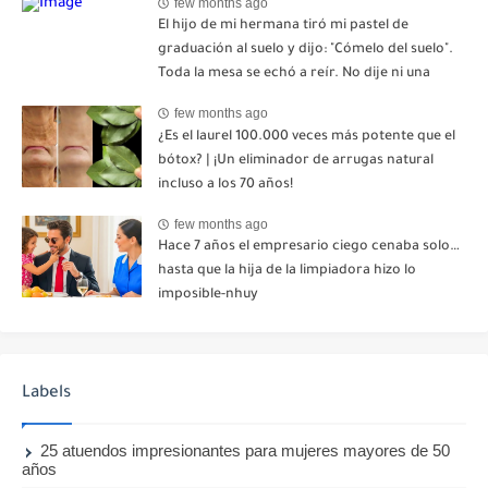
few months ago
El hijo de mi hermana tiró mi pastel de
graduación al suelo y dijo: "Cómelo del suelo".
Toda la mesa se echó a reír. No dije ni una
palabra. Esa misma noche, mi madre me envió
few months ago
un mensaje: "Hemos decidido cortar todo
¿Es el laurel 100.000 veces más potente que el
contacto. Aléjate para siempre"-nhuy
bótox? | ¡Un eliminador de arrugas natural
incluso a los 70 años!
few months ago
Hace 7 años el empresario ciego cenaba solo…
hasta que la hija de la limpiadora hizo lo
imposible-nhuy
Labels
25 atuendos impresionantes para mujeres mayores de 50
años